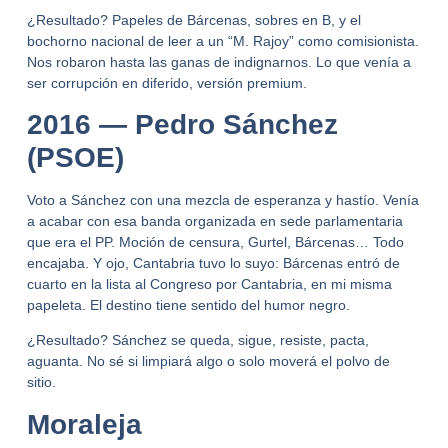
¿Resultado?
Papeles de Bárcenas
,
sobres en B
, y el
bochorno nacional de leer a un “M. Rajoy” como comisionista.
Nos robaron hasta las ganas de indignarnos.
Lo que venía a
ser
corrupción en diferido
, versión premium.
2016 — Pedro Sánchez
(PSOE)
Voto a Sánchez con una mezcla de esperanza y hastío. Venía
a acabar con esa banda organizada en sede parlamentaria
que era el PP.
Moción de censura, Gurtel, Bárcenas
… Todo
encajaba. Y ojo,
Cantabria
tuvo lo suyo: Bárcenas entró de
cuarto en la lista al Congreso
por Cantabria
, en mi misma
papeleta. El destino tiene sentido del humor negro.
¿Resultado? Sánchez se queda, sigue, resiste, pacta,
aguanta. No sé si limpiará algo o solo moverá el polvo de
sitio.
Moraleja